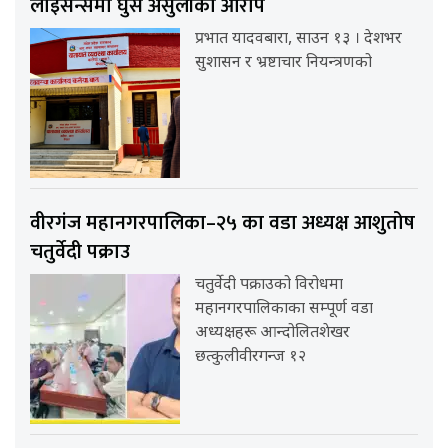
लाइसेन्समा घुस असुलीको आरोप
प्रभात यादवबारा, साउन १३ । देशभर
सुशासन र भ्रष्टाचार नियन्त्रणको
वीरगंज महानगरपालिका–२५ का वडा अध्यक्ष आशुतोष
चतुर्वेदी पक्राउ
चतुर्वेदी पक्राउको विरोधमा
महानगरपालिकाका सम्पूर्ण वडा
अध्यक्षहरू आन्दोलितशेखर
छत्कुलीवीरगन्ज १२