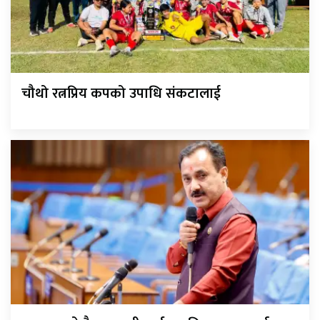
चौथो रत्नप्रिय कपको उपाधि संकटालाई