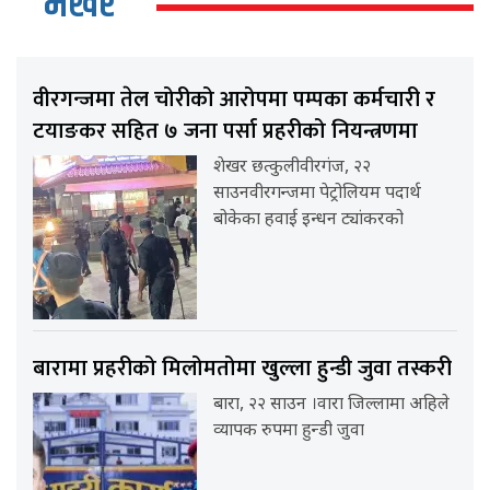
भर्खर
वीरगन्जमा तेल चोरीको आरोपमा पम्पका कर्मचारी र
टयाङकर सहित ७ जना पर्सा प्रहरीको नियन्त्रणमा
शेखर छत्कुलीवीरगंज, २२
साउनवीरगन्जमा पेट्रोलियम पदार्थ
बोकेका हवाई इन्धन ट्यांकरको
बारामा प्रहरीको मिलोमतोमा खुल्ला हुन्डी जुवा तस्करी
बारा, २२ साउन ।वारा जिल्लामा अहिले
व्यापक रुपमा हुन्डी जुवा