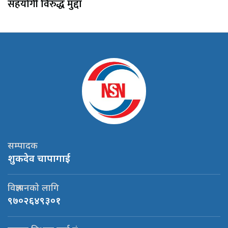
सहयोगी विरुद्ध मुद्दा
सम्पादक
शुकदेव चापागाई
विज्ञापनको लागि
९७०२६४९३०१