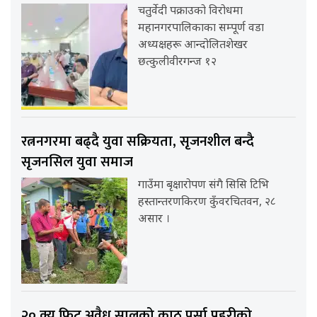
चतुर्वेदी पक्राउको विरोधमा
महानगरपालिकाका सम्पूर्ण वडा
अध्यक्षहरू आन्दोलितशेखर
छत्कुलीवीरगन्ज १२
रत्ननगरमा बढ्दै युवा सक्रियता, सृजनशील बन्दै
सृजनसिल युवा समाज
गाउँमा बृक्षारोपण संगै सिसि टिभि
हस्तान्तरणकिरण कुँवरचितवन, २८
असार ।
२० क्यु फिट अवैध सालको काठ पर्सा प्रहरीको