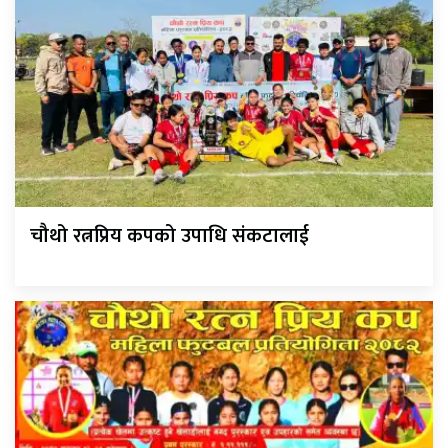
चौथो रत्नप्रिय कपको उपाधि संकटालाई