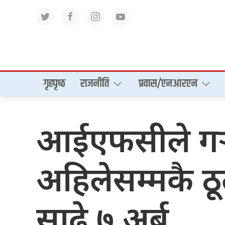
गृहपृष्‍ठ
राजनीति
प्रवास/एनआरएन
आईएफसीले गर्‍यो
अहिलेसम्मकै 
साढे ७ अर्ब