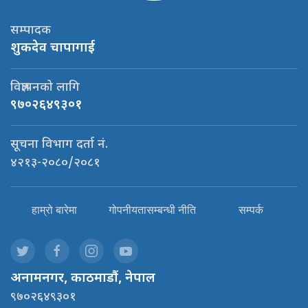
सम्पादक
शुकदेव चापागाई
विज्ञापनको लागि
९७०२६४९३०१
सूचना विभाग दर्ता नं.
४२१३-२०८०/२०८१
हाम्रो बारेमा
गोपनीयतासम्बन्धी नीति
सम्पर्क
अनामनगर, काठमाडौं, नेपाल
९७०२६४९३०१