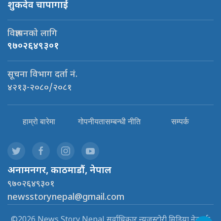
शुकदेव चापागाई
विज्ञापनको लागि
९७०२६४९३०१
सूचना विभाग दर्ता नं.
४२१३-२०८०/२०८१
हाम्रो बारेमा
गोपनीयतासम्बन्धी नीति
सम्पर्क
अनामनगर, काठमाडौं, नेपाल
९७०२६४९३०१
newsstorynepal@gmail.com
©2026 News Story Nepal सर्वाधिकार न्यूजस्टोरी मिडिया नेटवर्क