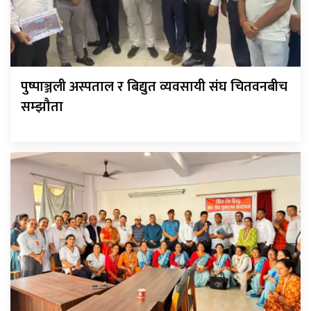
पुष्पाञ्जली अस्पताल र बिद्युत व्यवसायी संघ चितवनबीच
सम्झौता