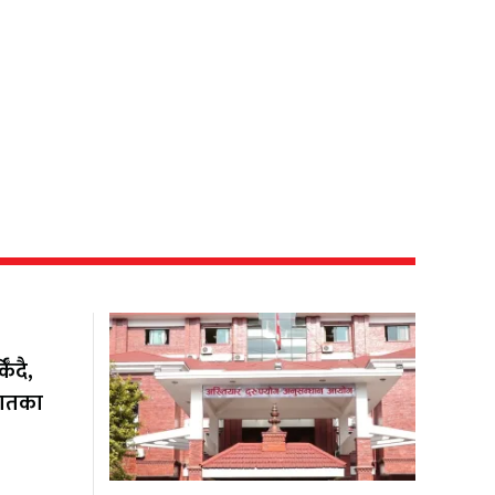
ँदै,
यातका