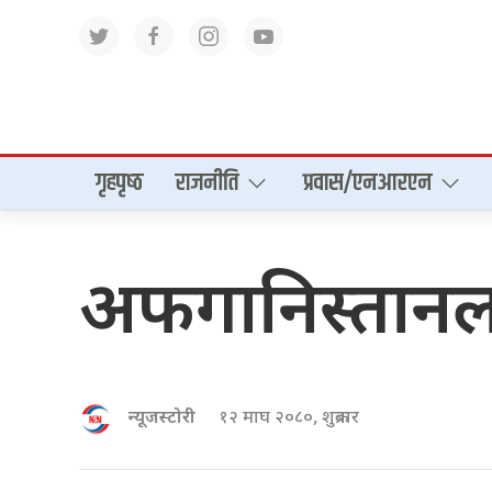
गृहपृष्‍ठ
राजनीति
प्रवास/एनआरएन
अफगानिस्तानला
न्यूजस्टोरी
१२ माघ २०८०, शुक्रबार