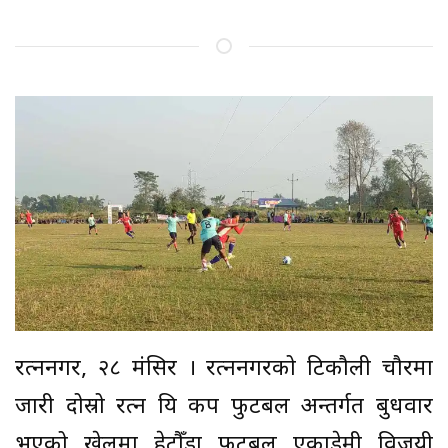
रत्ननगर, २८ मंसिर । रत्ननगरको टिकौली चौरमा
जारी दोस्रो रत्न प्रिय कप फुटबल अन्तर्गत बुधवार
भएको खेलमा हेटौँडा फुटबल एकाडेमी विजयी