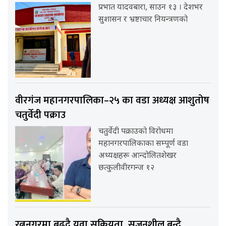
प्रभात यादवबारा, साउन १३ । देशभर
सुशासन र भ्रष्टाचार नियन्त्रणको
वीरगंज महानगरपालिका–२५ का वडा अध्यक्ष आशुतोष
चतुर्वेदी पक्राउ
चतुर्वेदी पक्राउको विरोधमा
महानगरपालिकाका सम्पूर्ण वडा
अध्यक्षहरू आन्दोलितशेखर
छत्कुलीवीरगन्ज १२
रत्ननगरमा बढ्दै युवा सक्रियता, सृजनशील बन्दै