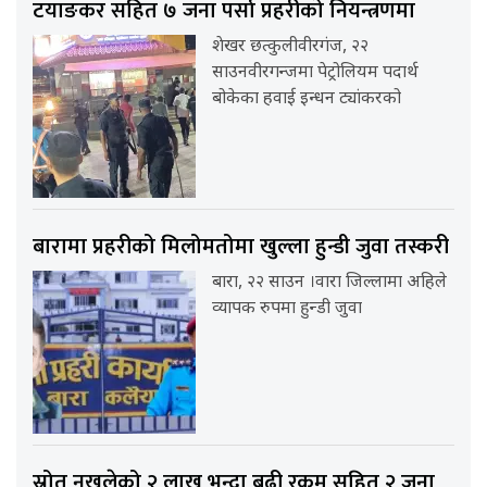
टयाङकर सहित ७ जना पर्सा प्रहरीको नियन्त्रणमा
शेखर छत्कुलीवीरगंज, २२
साउनवीरगन्जमा पेट्रोलियम पदार्थ
बोकेका हवाई इन्धन ट्यांकरको
बारामा प्रहरीको मिलोमतोमा खुल्ला हुन्डी जुवा तस्करी
बारा, २२ साउन ।वारा जिल्लामा अहिले
व्यापक रुपमा हुन्डी जुवा
स्रोत नखुलेको २ लाख भन्दा बढी रकम सहित २ जना