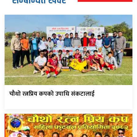
सम्बन्धित खवर
चौथो रत्नप्रिय कपको उपाधि संकटालाई