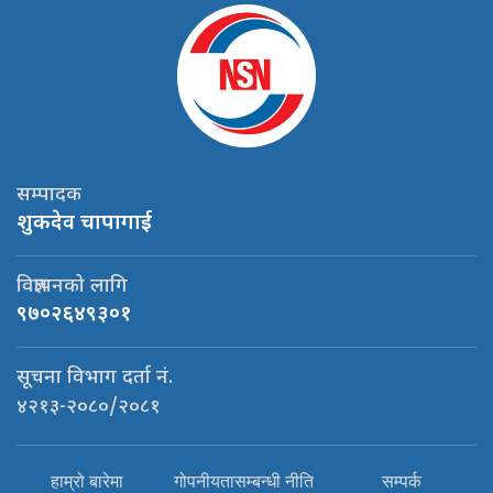
सम्पादक
शुकदेव चापागाई
विज्ञापनको लागि
९७०२६४९३०१
सूचना विभाग दर्ता नं.
४२१३-२०८०/२०८१
हाम्रो बारेमा
गोपनीयतासम्बन्धी नीति
सम्पर्क