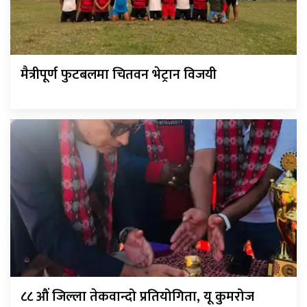
मैत्रीपूर्ण फुटबलमा चितवन भेट्रान विजयी
८८ औं जिल्ला तेकवान्दो प्रतियोगिता, यू कुमरोज