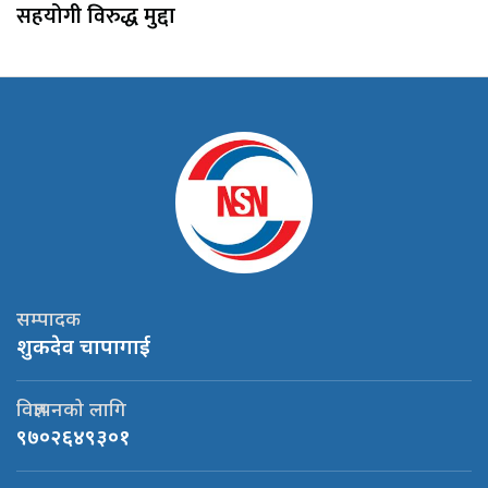
सहयोगी विरुद्ध मुद्दा
सम्पादक
शुकदेव चापागाई
विज्ञापनको लागि
९७०२६४९३०१