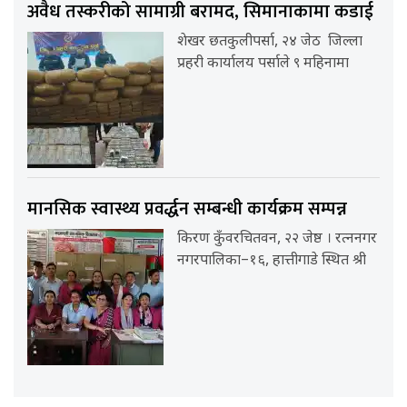
अवैध तस्करीको सामाग्री बरामद, सिमानाकामा कडाई
शेखर छतकुलीपर्सा, २४ जेठ जिल्ला
प्रहरी कार्यालय पर्साले ९ महिनामा
मानसिक स्वास्थ्य प्रवर्द्धन सम्बन्धी कार्यक्रम सम्पन्न
किरण कुँवरचितवन, २२ जेष्ठ । रत्ननगर
नगरपालिका–१६, हात्तीगाडे स्थित श्री