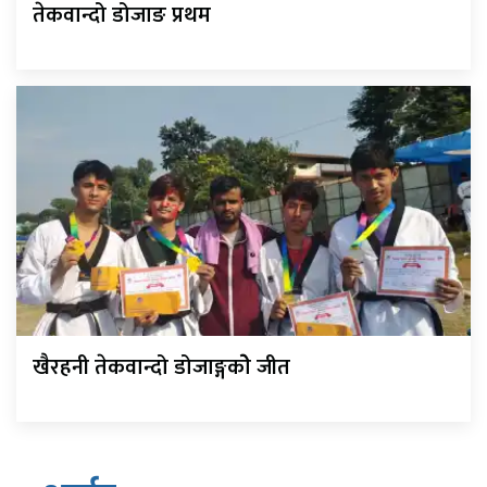
तेकवान्दो डोजाङ प्रथम
खैरहनी तेकवान्दो डोजाङ्गकोे जीत