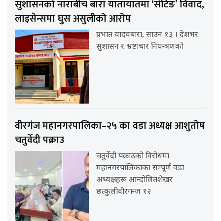
सुशासनको नाराबीच बारा यातायातमा ‘सेटिङ’ विवाद,
लाइसेन्समा घुस असुलीको आरोप
प्रभात यादवबारा, साउन १३ । देशभर
सुशासन र भ्रष्टाचार नियन्त्रणको
वीरगंज महानगरपालिका–२५ का वडा अध्यक्ष आशुतोष
चतुर्वेदी पक्राउ
चतुर्वेदी पक्राउको विरोधमा
महानगरपालिकाका सम्पूर्ण वडा
अध्यक्षहरू आन्दोलितशेखर
छत्कुलीवीरगन्ज १२