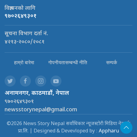
विज्ञापनको लागि
९७०२६४९३०१
सूचना विभाग दर्ता नं.
४२१३-२०८०/२०८१
हाम्रो बारेमा
गोपनीयतासम्बन्धी नीति
सम्पर्क
अनामनगर, काठमाडौं, नेपाल
९७०२६४९३०१
newsstorynepal@gmail.com
©2026 News Story Nepal सर्वाधिकार न्यूजस्टोरी मिडिया नेटवर्क
प्रा.लि. | Designed & Devevloped by :
Appharu