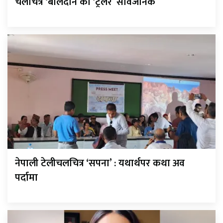
चलचित्र ‘बलिदान’को ‘ट्रेलर’ सार्वजनिक
नेपाली टेलीचलचित्र ‘सपना’ : यथार्थपर कथा अव
पर्दामा