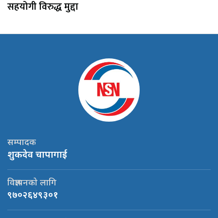
सहयोगी विरुद्ध मुद्दा
सम्पादक
शुकदेव चापागाई
विज्ञापनको लागि
९७०२६४९३०१