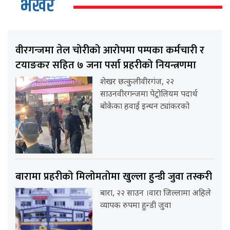
भर्खर
वीरगन्जमा तेल चोरीको आरोपमा पम्पका कर्मचारी र
टयाङकर सहित ७ जना पर्सा प्रहरीको नियन्त्रणमा
शेखर छत्कुलीवीरगंज, २२
साउनवीरगन्जमा पेट्रोलियम पदार्थ
बोकेका हवाई इन्धन ट्यांकरको
बारामा प्रहरीको मिलोमतोमा खुल्ला हुन्डी जुवा तस्करी
बारा, २२ साउन ।वारा जिल्लामा अहिले
व्यापक रुपमा हुन्डी जुवा