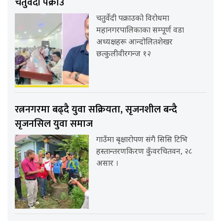
चतुर्वेदी पक्राउ
चतुर्वेदी पक्राउको विरोधमा
महानगरपालिकाका सम्पूर्ण वडा
अध्यक्षहरू आन्दोलितशेखर
छत्कुलीवीरगन्ज १२
रत्ननगरमा बढ्दै युवा सक्रियता, सृजनशील बन्दै
सृजनसिल युवा समाज
गाउँमा बृक्षारोपण संगै सिसि टिभि
हस्तान्तरणकिरण कुँवरचितवन, २८
असार ।