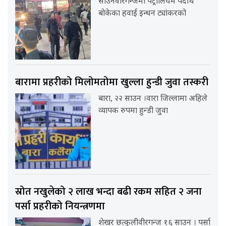
साउनवीरगन्जमा पेट्रोलियम पदार्थ
बोकेका हवाई इन्धन ट्यांकरको
बारामा प्रहरीको मिलोमतोमा खुल्ला हुन्डी जुवा तस्करी
बारा, २२ साउन ।वारा जिल्लामा अहिले
व्यापक रुपमा हुन्डी जुवा
स्रोत नखुलेको २ लाख भन्दा बढी रकम सहित २ जना
पर्सा प्रहरीको नियन्त्रणमा
शेखर छत्कुलीवीरगन्ज १६ साउन । पर्सा