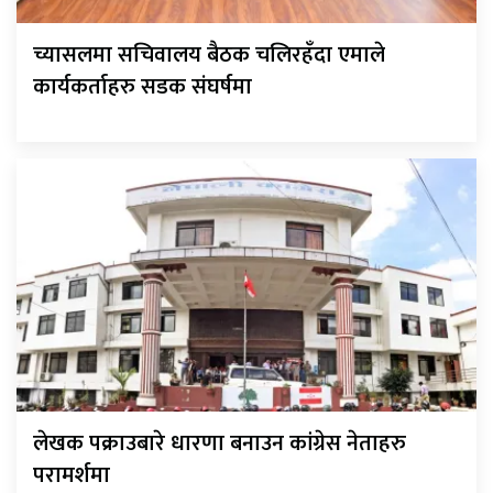
च्यासलमा सचिवालय बैठक चलिरहँदा एमाले
कार्यकर्ताहरु सडक संघर्षमा
लेखक पक्राउबारे धारणा बनाउन कांग्रेस नेताहरु
परामर्शमा