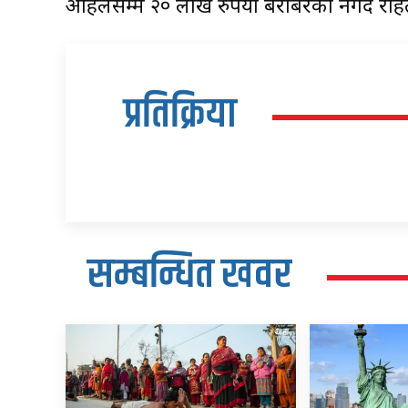
अहिलेसम्म २० लाख रुपैयाँ बराबरको नगद रा
प्रतिक्रिया
सम्बन्धित खवर