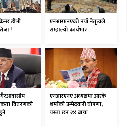
किन्छ डीभी
एनआरएनएको नयाँ नेतृत्वले
िजा !
सम्हाल्यो कार्यभार
ीले गैरआवासीय
एनआरएनए अध्यक्षमा आरके
रिकता वितरणको
शर्माको उम्मेदवारी घोषणा,
हुने
यस्ता छन २४ बाचा