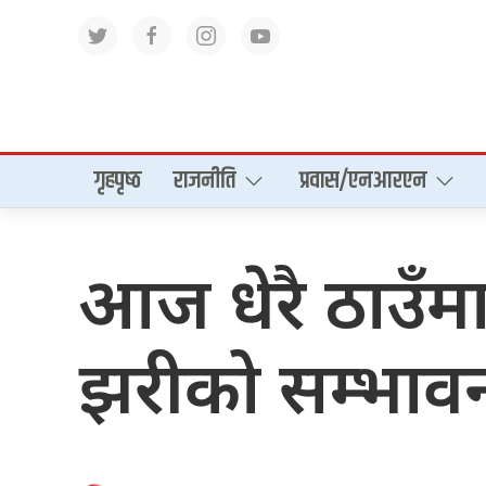
गृहपृष्‍ठ
राजनीति
प्रवास/एनआरएन
आज धेरै ठाउँमा
झरीको सम्भाव