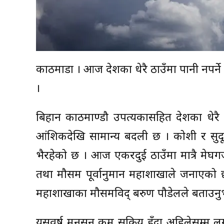
काठमाडौं । आज देशका धेरै ठाउँमा पानी नपर
।
बिहान काठमाण्डौ उपत्यकासहित देशका धेर
आंशिकदेखि सामान्य बदली छ । कोशी र सुदूरप
भैरहेको छ । आज एकरदुई ठाउँमा मात्रै मेघगर
तथा मौसम पूर्वानुमान महाशाखाले जनाएको छ 
महाशाखाका मौसमविद् बरुण पौडेलले बताउनु
यसवर्ष मनसुन कम सक्रिय हुँदा अहिलेसम्म