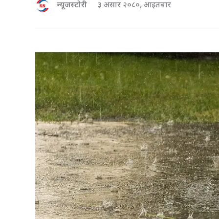
न्यूजस्टोरी
३ असार २०८०, आइतबार