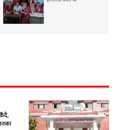
हात्तीगाडे स्थित श्री
ँदै,
यातका