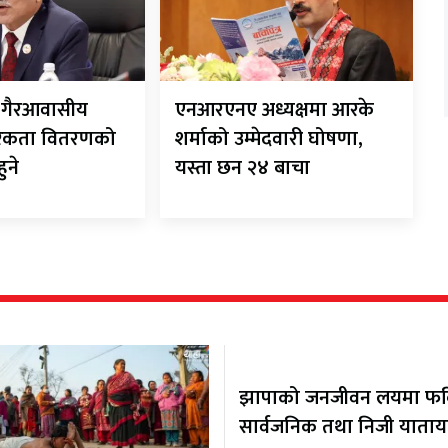
ीले गैरआवासीय
एनआरएनए अध्यक्षमा आरके
रिकता वितरणको
शर्माको उम्मेदवारी घोषणा,
हुने
यस्ता छन २४ बाचा
झापाको जनजीवन लयमा फर्कि
सार्वजनिक तथा निजी याता