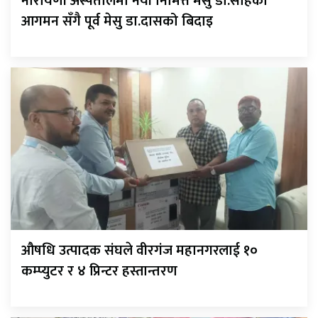
नारायणी अस्पतालमा नयाँ निमित्त मेसु डा.साहको
आगमन सँगै पूर्व मेसु डा.दासको बिदाइ
औषधि उत्पादक संघले वीरगंज महानगरलाई १०
कम्प्युटर र ४ प्रिन्टर हस्तान्तरण