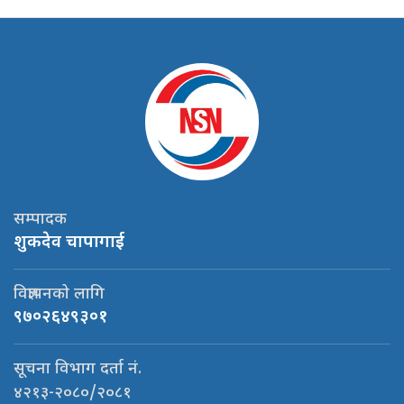
सम्पादक
शुकदेव चापागाई
विज्ञापनको लागि
९७०२६४९३०१
सूचना विभाग दर्ता नं.
४२१३-२०८०/२०८१