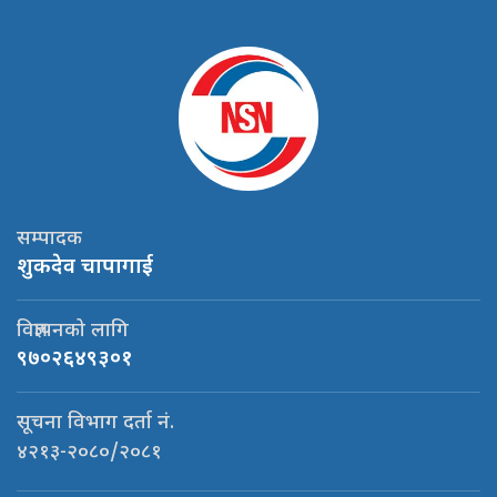
सम्पादक
शुकदेव चापागाई
विज्ञापनको लागि
९७०२६४९३०१
सूचना विभाग दर्ता नं.
४२१३-२०८०/२०८१