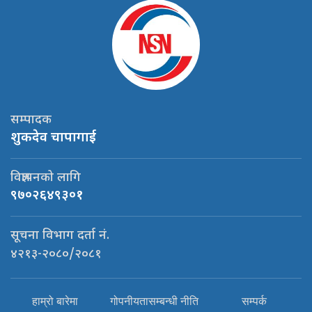
सम्पादक
शुकदेव चापागाई
विज्ञापनको लागि
९७०२६४९३०१
सूचना विभाग दर्ता नं.
४२१३-२०८०/२०८१
हाम्रो बारेमा
गोपनीयतासम्बन्धी नीति
सम्पर्क