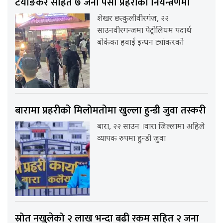
टयाङकर सहित ७ जना पर्सा प्रहरीको नियन्त्रणमा
शेखर छत्कुलीवीरगंज, २२
साउनवीरगन्जमा पेट्रोलियम पदार्थ
बोकेका हवाई इन्धन ट्यांकरको
बारामा प्रहरीको मिलोमतोमा खुल्ला हुन्डी जुवा तस्करी
बारा, २२ साउन ।वारा जिल्लामा अहिले
व्यापक रुपमा हुन्डी जुवा
स्रोत नखुलेको २ लाख भन्दा बढी रकम सहित २ जना