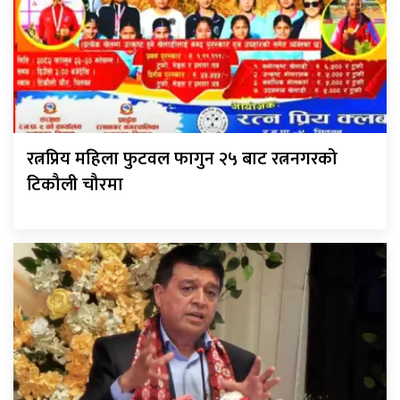
रत्नप्रिय महिला फुटवल फागुन २५ बाट रत्ननगरको
टिकौली चौरमा