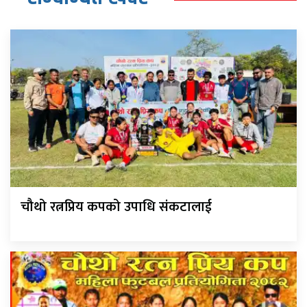
चौथो रत्नप्रिय कपको उपाधि संकटालाई