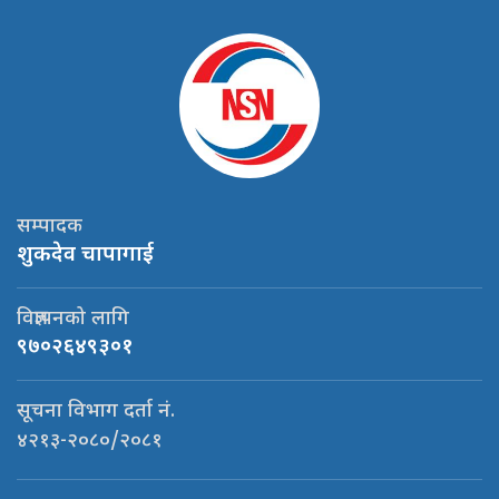
सम्पादक
शुकदेव चापागाई
विज्ञापनको लागि
९७०२६४९३०१
सूचना विभाग दर्ता नं.
४२१३-२०८०/२०८१