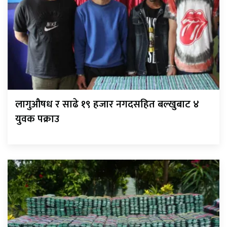
लागुऔषध र साढे १९ हजार नगदसहित बल्खुबाट ४
युवक पक्राउ