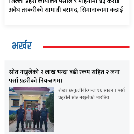
जिल्ला प्रहरी कार्यालय पर्साले ९ महिनामा ४३ करोड
अवैध तस्करीको सामाग्री बरामद, सिमानाकामा कडाई
भर्खर
स्रोत नखुलेको २ लाख भन्दा बढी रकम सहित २ जना
पर्सा प्रहरीको नियन्त्रणमा
शेखर छत्कुलीवीरगन्ज १६ साउन । पर्सा
प्रहरीले स्रोत नखुलेको भारतिय