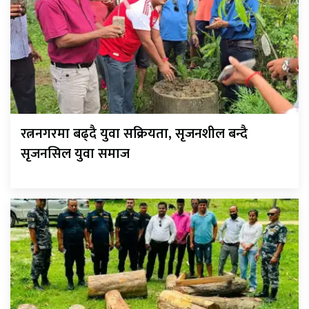
रत्ननगरमा बढ्दै युवा सक्रियता, सृजनशील बन्दै
सृजनसिल युवा समाज