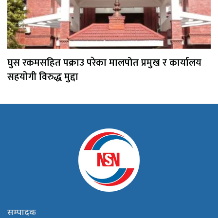
घुस रकमसहित पक्राउ परेका मालपोत प्रमुख र कार्यालय
सहयोगी विरुद्ध मुद्दा
सम्पादक