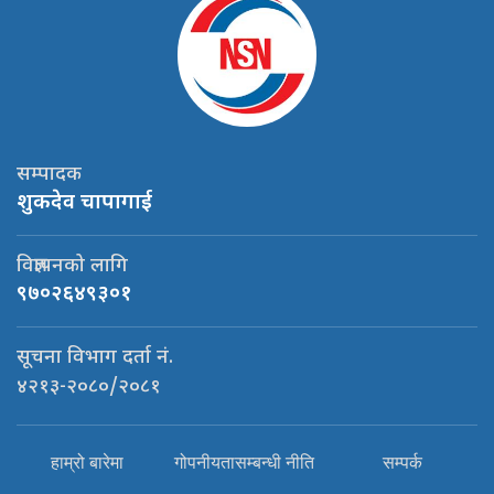
सम्पादक
शुकदेव चापागाई
विज्ञापनको लागि
९७०२६४९३०१
सूचना विभाग दर्ता नं.
४२१३-२०८०/२०८१
हाम्रो बारेमा
गोपनीयतासम्बन्धी नीति
सम्पर्क