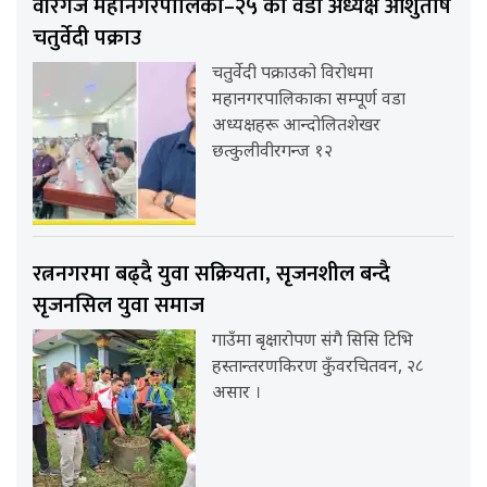
वीरगंज महानगरपालिका–२५ का वडा अध्यक्ष आशुतोष
चतुर्वेदी पक्राउ
चतुर्वेदी पक्राउको विरोधमा
महानगरपालिकाका सम्पूर्ण वडा
अध्यक्षहरू आन्दोलितशेखर
छत्कुलीवीरगन्ज १२
रत्ननगरमा बढ्दै युवा सक्रियता, सृजनशील बन्दै
सृजनसिल युवा समाज
गाउँमा बृक्षारोपण संगै सिसि टिभि
हस्तान्तरणकिरण कुँवरचितवन, २८
असार ।