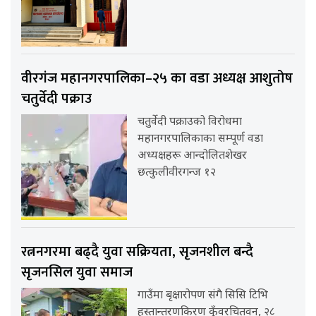
वीरगंज महानगरपालिका–२५ का वडा अध्यक्ष आशुतोष
चतुर्वेदी पक्राउ
चतुर्वेदी पक्राउको विरोधमा
महानगरपालिकाका सम्पूर्ण वडा
अध्यक्षहरू आन्दोलितशेखर
छत्कुलीवीरगन्ज १२
रत्ननगरमा बढ्दै युवा सक्रियता, सृजनशील बन्दै
सृजनसिल युवा समाज
गाउँमा बृक्षारोपण संगै सिसि टिभि
हस्तान्तरणकिरण कुँवरचितवन, २८