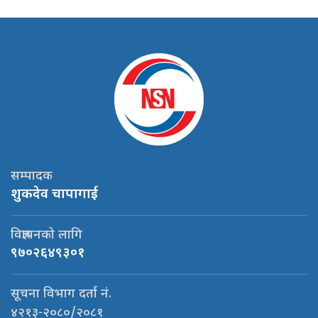
सम्पादक
शुकदेव चापागाई
विज्ञापनको लागि
९७०२६४९३०१
सूचना विभाग दर्ता नं.
४२१३-२०८०/२०८१