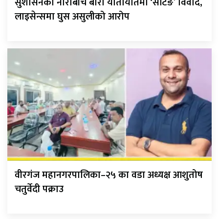
सुशासनको नाराबीच बारा यातायातमा ‘सेटिङ’ विवाद,
लाइसेन्समा घुस असुलीको आरोप
वीरगंज महानगरपालिका–२५ का वडा अध्यक्ष आशुतोष
चतुर्वेदी पक्राउ