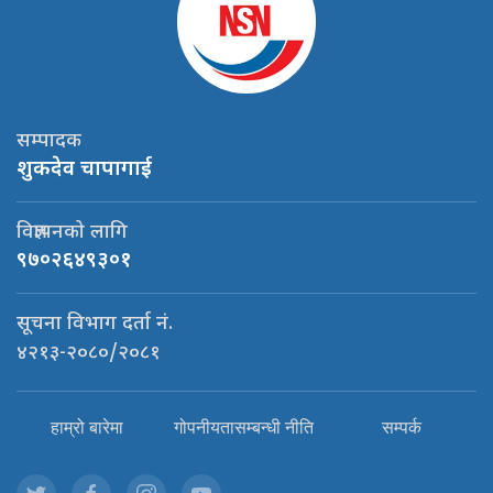
सम्पादक
शुकदेव चापागाई
विज्ञापनको लागि
९७०२६४९३०१
सूचना विभाग दर्ता नं.
४२१३-२०८०/२०८१
हाम्रो बारेमा
गोपनीयतासम्बन्धी नीति
सम्पर्क