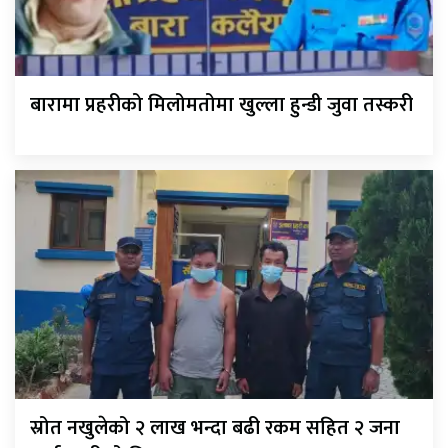
बारामा प्रहरीको मिलोमतोमा खुल्ला हुन्डी जुवा तस्करी
स्रोत नखुलेको २ लाख भन्दा बढी रकम सहित २ जना