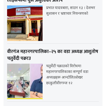
लाइसेन्समा घुस असुलीको आरोप
प्रभात यादवबारा, साउन १३ । देशभर
सुशासन र भ्रष्टाचार नियन्त्रणको
वीरगंज महानगरपालिका–२५ का वडा अध्यक्ष आशुतोष
चतुर्वेदी पक्राउ
चतुर्वेदी पक्राउको विरोधमा
महानगरपालिकाका सम्पूर्ण वडा
अध्यक्षहरू आन्दोलितशेखर
छत्कुलीवीरगन्ज १२