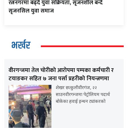
रत्ननगरमा बढ्दै युवा सक्रियता, सृजनशील बन्दै
सृजनसिल युवा समाज
भर्खर
वीरगन्जमा तेल चोरीको आरोपमा पम्पका कर्मचारी र
टयाङकर सहित ७ जना पर्सा प्रहरीको नियन्त्रणमा
शेखर छत्कुलीवीरगंज, २२
साउनवीरगन्जमा पेट्रोलियम पदार्थ
बोकेका हवाई इन्धन ट्यांकरको