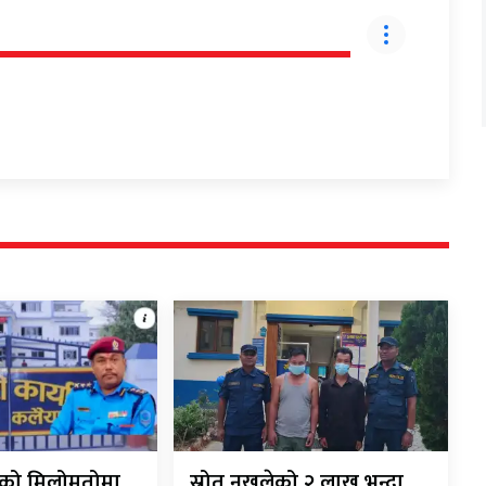
रीको मिलोमतोमा
स्रोत नखुलेको २ लाख भन्दा