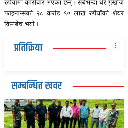
रुपैयाँमा कारोबार भएका छन् । सबैभन्दा धेरै गुर्खाज
फाइनान्सको २८ करोड ९० लाख रुपैयाँको शेयर
किनबेच भयो ।
प्रतिक्रिया
सम्बन्धित खवर