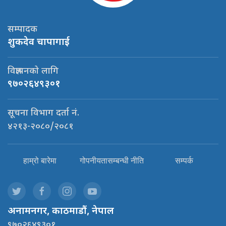
सम्पादक
शुकदेव चापागाई
विज्ञापनको लागि
९७०२६४९३०१
सूचना विभाग दर्ता नं.
४२१३-२०८०/२०८१
हाम्रो बारेमा
गोपनीयतासम्बन्धी नीति
सम्पर्क
अनामनगर, काठमाडौं, नेपाल
९७०२६४९३०१