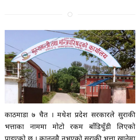
काठमाडौं ७ चैत । मधेश प्रदेश सरकारले सुराकी
भत्ताका नाममा मोटो रकम बाँडिचुँडी लिएको
पाइएको छ । कानुनमै नभएको सुराकी भत्ता खानेमा