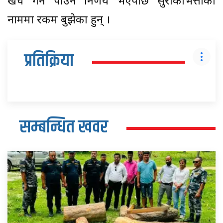
खर्च गर्न पाउने निर्णय भएपछि सुराकीभत्ताका
नाममा रकम बुझेका हुन् ।
प्रतिक्रिया
सम्बन्धित खवर