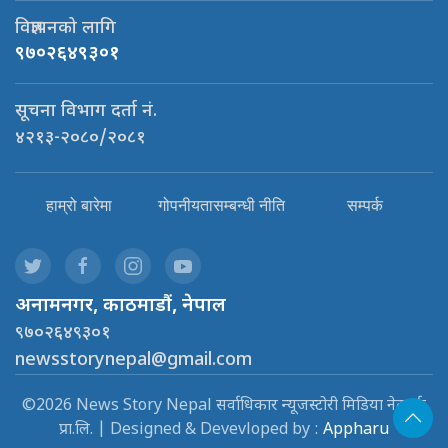
विज्ञापनको लागि
९७०२६४९३०१
सूचना विभाग दर्ता नं.
४२१३-२०८०/२०८१
हाम्रो बारेमा
गोपनीयतासम्बन्धी नीति
सम्पर्क
अनामनगर, काठमाडौं, नेपाल
९७०२६४९३०१
newsstorynepal@gmail.com
©2026 News Story Nepal सर्वाधिकार न्यूजस्टोरी मिडिया नेटवर्क
प्रा.लि. | Designed & Devevloped by :
Appharu