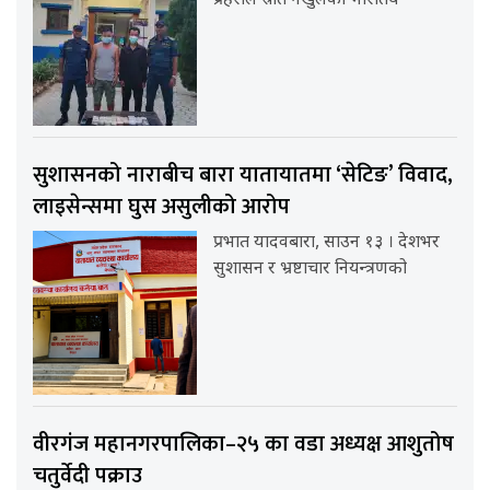
प्रहरीले स्रोत नखुलेको भारतिय
सुशासनको नाराबीच बारा यातायातमा ‘सेटिङ’ विवाद,
लाइसेन्समा घुस असुलीको आरोप
प्रभात यादवबारा, साउन १३ । देशभर
सुशासन र भ्रष्टाचार नियन्त्रणको
वीरगंज महानगरपालिका–२५ का वडा अध्यक्ष आशुतोष
चतुर्वेदी पक्राउ