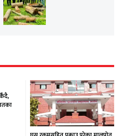
ँदै,
यातका
घुस रकमसहित पक्राउ परेका मालपोत