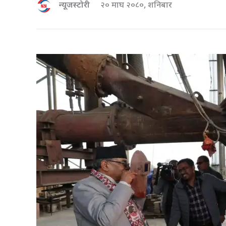
न्यूजस्टोरी
२० माघ २०८०, शनिबार