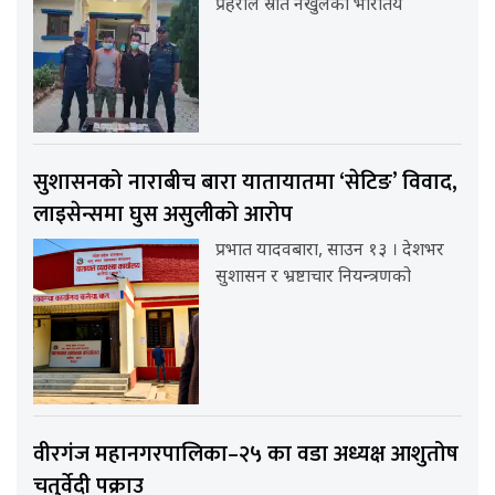
प्रहरीले स्रोत नखुलेको भारतिय
सुशासनको नाराबीच बारा यातायातमा ‘सेटिङ’ विवाद,
लाइसेन्समा घुस असुलीको आरोप
प्रभात यादवबारा, साउन १३ । देशभर
सुशासन र भ्रष्टाचार नियन्त्रणको
वीरगंज महानगरपालिका–२५ का वडा अध्यक्ष आशुतोष
चतुर्वेदी पक्राउ