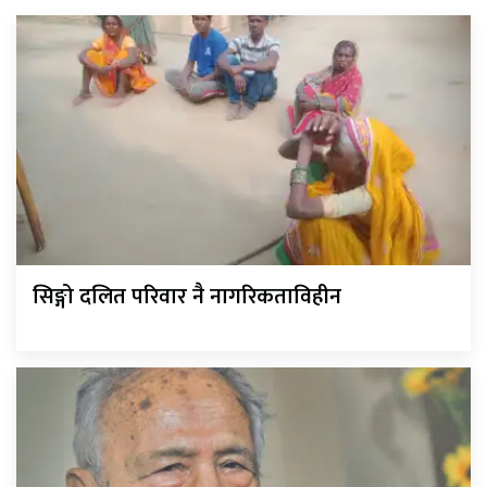
सिङ्गो दलित परिवार नै नागरिकताविहीन