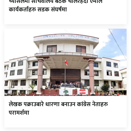
च्यासलमा सचिवालय बैठक चलिरहँदा एमाले
कार्यकर्ताहरु सडक संघर्षमा
लेखक पक्राउबारे धारणा बनाउन कांग्रेस नेताहरु
परामर्शमा