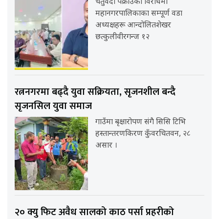
चतुर्वेदी पक्राउको विरोधमा
महानगरपालिकाका सम्पूर्ण वडा
अध्यक्षहरू आन्दोलितशेखर
छत्कुलीवीरगन्ज १२
रत्ननगरमा बढ्दै युवा सक्रियता, सृजनशील बन्दै
सृजनसिल युवा समाज
गाउँमा बृक्षारोपण संगै सिसि टिभि
हस्तान्तरणकिरण कुँवरचितवन, २८
असार ।
२० क्यु फिट अवैध सालको काठ पर्सा प्रहरीको