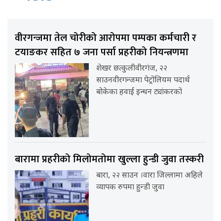
वीरगन्जमा तेल चोरीको आरोपमा पम्पका कर्मचारी र
टयाङकर सहित ७ जना पर्सा प्रहरीको नियन्त्रणमा
शेखर छत्कुलीवीरगंज, २२
साउनवीरगन्जमा पेट्रोलियम पदार्थ
बोकेका हवाई इन्धन ट्यांकरको
बारामा प्रहरीको मिलोमतोमा खुल्ला हुन्डी जुवा तस्करी
बारा, २२ साउन ।वारा जिल्लामा अहिले
व्यापक रुपमा हुन्डी जुवा