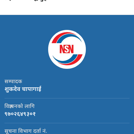
सम्पादक
शुकदेव चापागाई
विज्ञापनको लागि
९७०२६४९३०१
सूचना विभाग दर्ता नं.