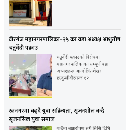
वीरगंज महानगरपालिका–२५ का वडा अध्यक्ष आशुतोष
चतुर्वेदी पक्राउ
चतुर्वेदी पक्राउको विरोधमा
महानगरपालिकाका सम्पूर्ण वडा
अध्यक्षहरू आन्दोलितशेखर
छत्कुलीवीरगन्ज १२
रत्ननगरमा बढ्दै युवा सक्रियता, सृजनशील बन्दै
सृजनसिल युवा समाज
गाउँमा बृक्षारोपण संगै सिसि टिभि