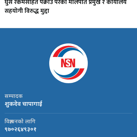
घुस रकमसहित पक्राउ परेका मालपोत प्रमुख र कार्यालय
सहयोगी विरुद्ध मुद्दा
सम्पादक
शुकदेव चापागाई
विज्ञापनको लागि
९७०२६४९३०१