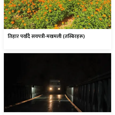
तिहार पर्खंदै सयपत्री-मखमली (तस्बिरहरू)