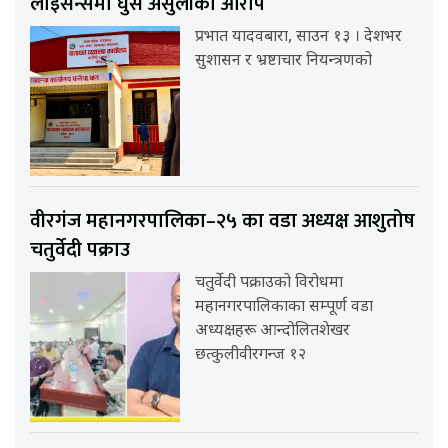
लाइसेन्समा घुस असुलीको आरोप
प्रभात यादवबारा, साउन १३ । देशभर
सुशासन र भ्रष्टाचार नियन्त्रणको
वीरगंज महानगरपालिका–२५ का वडा अध्यक्ष आशुतोष
चतुर्वेदी पक्राउ
चतुर्वेदी पक्राउको विरोधमा
महानगरपालिकाका सम्पूर्ण वडा
अध्यक्षहरू आन्दोलितशेखर
छत्कुलीवीरगन्ज १२