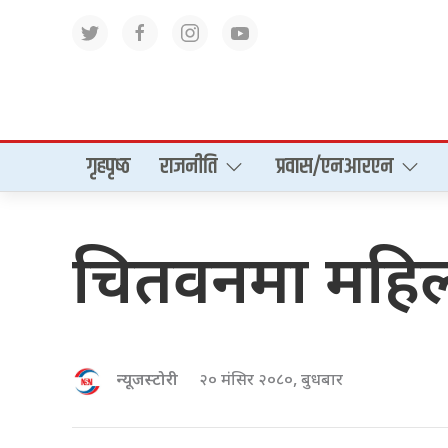
गृहपृष्‍ठ
राजनीति
प्रवास/एनआरएन
चितवनमा महिला
न्यूजस्टोरी
२० मंसिर २०८०, बुधबार