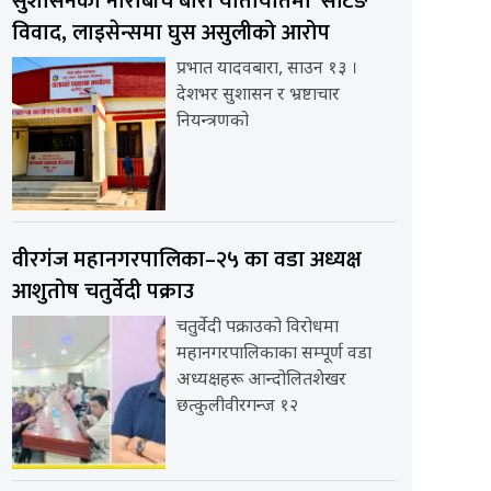
सुशासनको नाराबीच बारा यातायातमा ‘सेटिङ’
विवाद, लाइसेन्समा घुस असुलीको आरोप
प्रभात यादवबारा, साउन १३ ।
देशभर सुशासन र भ्रष्टाचार
नियन्त्रणको
वीरगंज महानगरपालिका–२५ का वडा अध्यक्ष
आशुतोष चतुर्वेदी पक्राउ
चतुर्वेदी पक्राउको विरोधमा
महानगरपालिकाका सम्पूर्ण वडा
अध्यक्षहरू आन्दोलितशेखर
छत्कुलीवीरगन्ज १२