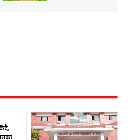
ँदै,
यातका