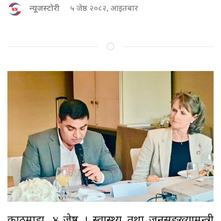
न्यूजस्टोरी
५ जेष्ठ २०८२, आइतबार
काठमाडौं, ४ जेष्ठ । स्वास्थ्य तथा जनसङ्ख्यामन्त्री