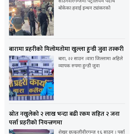
साउनवीरगन्जमा पेट्रोलियम पदार्थ
बोकेका हवाई इन्धन ट्यांकरको
बारामा प्रहरीको मिलोमतोमा खुल्ला हुन्डी जुवा तस्करी
बारा, २२ साउन ।वारा जिल्लामा अहिले
व्यापक रुपमा हुन्डी जुवा
स्रोत नखुलेको २ लाख भन्दा बढी रकम सहित २ जना
पर्सा प्रहरीको नियन्त्रणमा
शेखर छत्कुलीवीरगन्ज १६ साउन । पर्सा