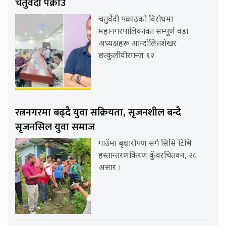
चतुर्वेदी पक्राउ
चतुर्वेदी पक्राउको विरोधमा
महानगरपालिकाका सम्पूर्ण वडा
अध्यक्षहरू आन्दोलितशेखर
छत्कुलीवीरगन्ज १२
रत्ननगरमा बढ्दै युवा सक्रियता, सृजनशील बन्दै
सृजनसिल युवा समाज
गाउँमा बृक्षारोपण संगै सिसि टिभि
हस्तान्तरणकिरण कुँवरचितवन, २८
असार ।