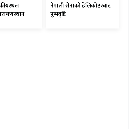
र्यटकीयस्थल
नेपाली सेनाको हेलिकोप्टरबाट
ारायणस्थान
पुष्पवृष्टि