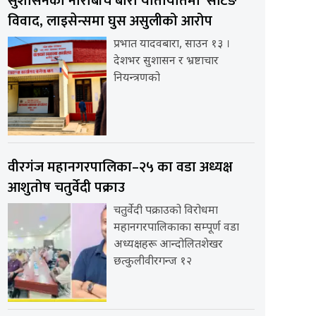
सुशासनको नाराबीच बारा यातायातमा ‘सेटिङ’
विवाद, लाइसेन्समा घुस असुलीको आरोप
प्रभात यादवबारा, साउन १३ ।
देशभर सुशासन र भ्रष्टाचार
नियन्त्रणको
वीरगंज महानगरपालिका–२५ का वडा अध्यक्ष
आशुतोष चतुर्वेदी पक्राउ
चतुर्वेदी पक्राउको विरोधमा
महानगरपालिकाका सम्पूर्ण वडा
अध्यक्षहरू आन्दोलितशेखर
छत्कुलीवीरगन्ज १२