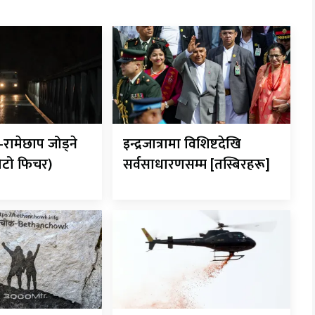
ट–रामेछाप जोड्ने
इन्द्रजात्रामा विशिष्टदेखि
फोटो फिचर)
सर्वसाधारणसम्म [तस्बिरहरू]