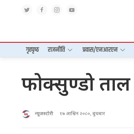
गृहपृष्‍ठ
राजनीति
प्रवास/एनआरएन
फोक्सुण्डो ताल
न्यूजस्टोरी
१७ आश्विन २०८०, बुधबार