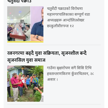
चतुर्वेदी पक्राउ
चतुर्वेदी पक्राउको विरोधमा
महानगरपालिकाका सम्पूर्ण वडा
अध्यक्षहरू आन्दोलितशेखर
छत्कुलीवीरगन्ज १२
रत्ननगरमा बढ्दै युवा सक्रियता, सृजनशील बन्दै
सृजनसिल युवा समाज
गाउँमा बृक्षारोपण संगै सिसि टिभि
हस्तान्तरणकिरण कुँवरचितवन, २८
असार ।