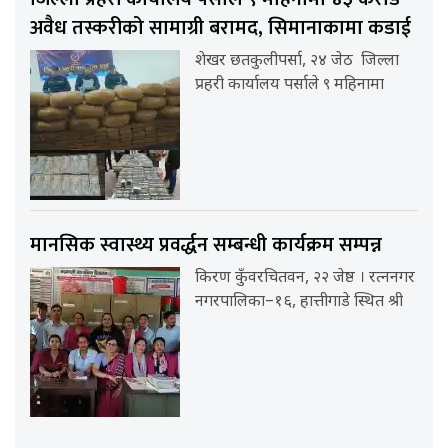
अवैध तस्करीको सामाग्री बरामद, सिमानाकामा कडाई
शेखर छतकुलीपर्सा, २४ जेठ जिल्ला
प्रहरी कार्यालय पर्साले ९ महिनामा
मानसिक स्वास्थ्य प्रवर्द्धन सम्बन्धी कार्यक्रम सम्पन्न
किरण कुँवरचितवन, २२ जेष्ठ । रत्ननगर
नगरपालिका–१६, हात्तीगाडे स्थित श्री