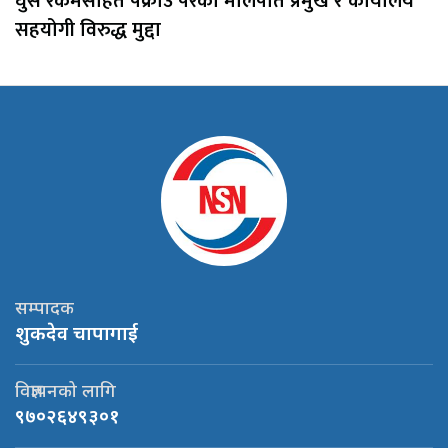
घुस रकमसहित पक्राउ परेका मालपोत प्रमुख र कार्यालय
सहयोगी विरुद्ध मुद्दा
सम्पादक
शुकदेव चापागाई
विज्ञापनको लागि
९७०२६४९३०१