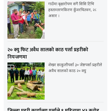
गाउँमा बृक्षारोपण संगै सिसि टिभि
हस्तान्तरणकिरण कुँवरचितवन, २८
असार ।
२० क्यु फिट अवैध सालको काठ पर्सा प्रहरीको
नियन्त्रणमा
शेखर छत्कुलीपर्सा ३० जेष्ठपर्सा प्रहरीले
अवैध सालको काठ २० क्यु
जिल्ला प्रहरी कार्यालय पर्साले ९ महिनामा ४३ करोड