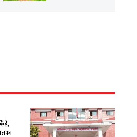
ँदै,
यातका