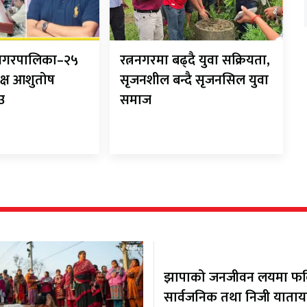
ानगरपालिका–२५
रत्ननगरमा बढ्दै युवा सक्रियता,
क्ष आशुतोष
सृजनशील बन्दै सृजनसिल युवा
ाउ
समाज
झापाको जनजीवन लयमा फर्कि
सार्वजनिक तथा निजी याता