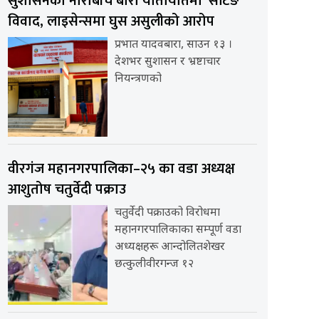
सुशासनको नाराबीच बारा यातायातमा ‘सेटिङ’
विवाद, लाइसेन्समा घुस असुलीको आरोप
प्रभात यादवबारा, साउन १३ ।
देशभर सुशासन र भ्रष्टाचार
नियन्त्रणको
वीरगंज महानगरपालिका–२५ का वडा अध्यक्ष
आशुतोष चतुर्वेदी पक्राउ
चतुर्वेदी पक्राउको विरोधमा
महानगरपालिकाका सम्पूर्ण वडा
अध्यक्षहरू आन्दोलितशेखर
छत्कुलीवीरगन्ज १२