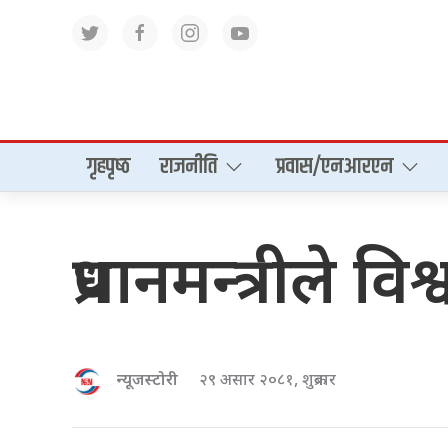
गृहपृष्‍ठ
राजनीति
प्रवास/एनआरएन
प्रधानमन्त्रीले व
न्यूजस्टोरी
२९ असार २०८१, शुक्रबार