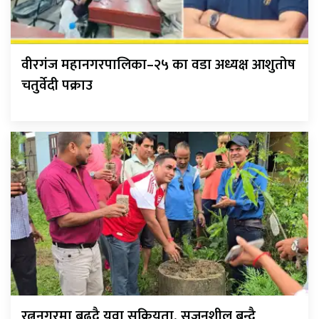
वीरगंज महानगरपालिका–२५ का वडा अध्यक्ष आशुतोष
चतुर्वेदी पक्राउ
रत्ननगरमा बढ्दै युवा सक्रियता, सृजनशील बन्दै