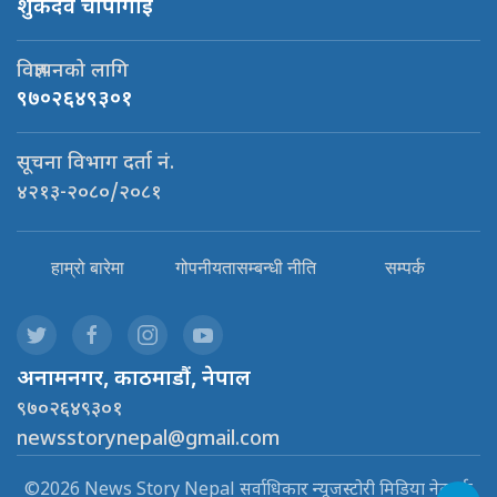
शुकदेव चापागाई
विज्ञापनको लागि
९७०२६४९३०१
सूचना विभाग दर्ता नं.
४२१३-२०८०/२०८१
हाम्रो बारेमा
गोपनीयतासम्बन्धी नीति
सम्पर्क
अनामनगर, काठमाडौं, नेपाल
९७०२६४९३०१
newsstorynepal@gmail.com
©2026 News Story Nepal सर्वाधिकार न्यूजस्टोरी मिडिया नेटवर्क