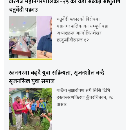
वीरगंज महानगरपालिका–२५ का वडा अध्यक्ष आशुतोष
चतुर्वेदी पक्राउ
चतुर्वेदी पक्राउको विरोधमा
महानगरपालिकाका सम्पूर्ण वडा
अध्यक्षहरू आन्दोलितशेखर
छत्कुलीवीरगन्ज १२
रत्ननगरमा बढ्दै युवा सक्रियता, सृजनशील बन्दै
सृजनसिल युवा समाज
गाउँमा बृक्षारोपण संगै सिसि टिभि
हस्तान्तरणकिरण कुँवरचितवन, २८
असार ।