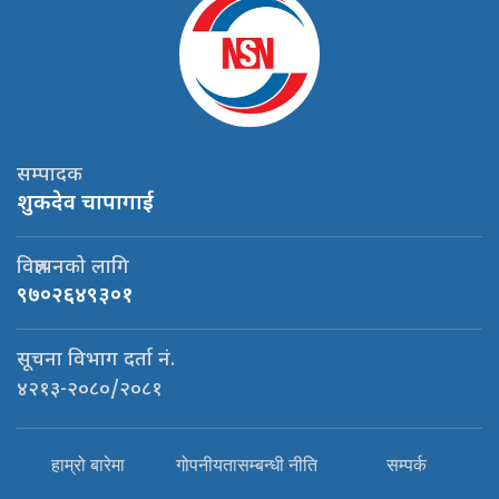
सम्पादक
शुकदेव चापागाई
विज्ञापनको लागि
९७०२६४९३०१
सूचना विभाग दर्ता नं.
४२१३-२०८०/२०८१
हाम्रो बारेमा
गोपनीयतासम्बन्धी नीति
सम्पर्क