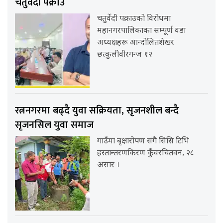
चतुर्वेदी पक्राउ
चतुर्वेदी पक्राउको विरोधमा
महानगरपालिकाका सम्पूर्ण वडा
अध्यक्षहरू आन्दोलितशेखर
छत्कुलीवीरगन्ज १२
रत्ननगरमा बढ्दै युवा सक्रियता, सृजनशील बन्दै
सृजनसिल युवा समाज
गाउँमा बृक्षारोपण संगै सिसि टिभि
हस्तान्तरणकिरण कुँवरचितवन, २८
असार ।