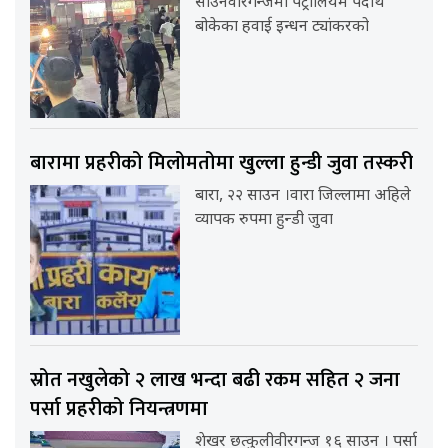
साउनवीरगन्जमा पेट्रोलियम पदार्थ
बोकेका हवाई इन्धन ट्यांकरको
बारामा प्रहरीको मिलोमतोमा खुल्ला हुन्डी जुवा तस्करी
बारा, २२ साउन ।वारा जिल्लामा अहिले
व्यापक रुपमा हुन्डी जुवा
स्रोत नखुलेको २ लाख भन्दा बढी रकम सहित २ जना
पर्सा प्रहरीको नियन्त्रणमा
शेखर छत्कुलीवीरगन्ज १६ साउन । पर्सा