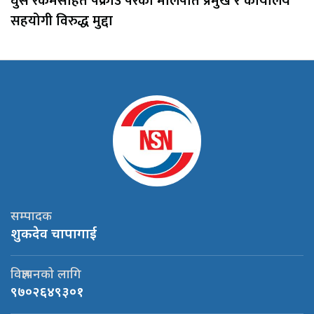
घुस रकमसहित पक्राउ परेका मालपोत प्रमुख र कार्यालय
सहयोगी विरुद्ध मुद्दा
सम्पादक
शुकदेव चापागाई
विज्ञापनको लागि
९७०२६४९३०१