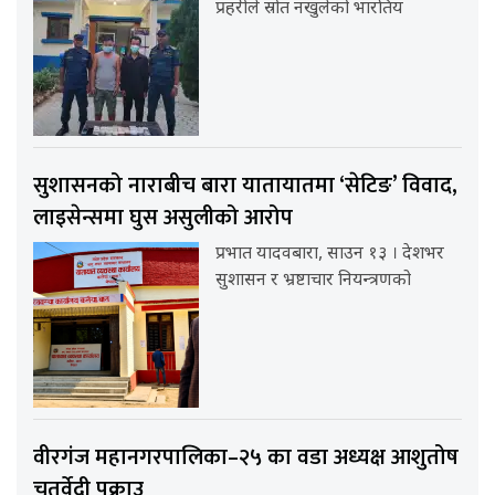
प्रहरीले स्रोत नखुलेको भारतिय
सुशासनको नाराबीच बारा यातायातमा ‘सेटिङ’ विवाद,
लाइसेन्समा घुस असुलीको आरोप
प्रभात यादवबारा, साउन १३ । देशभर
सुशासन र भ्रष्टाचार नियन्त्रणको
वीरगंज महानगरपालिका–२५ का वडा अध्यक्ष आशुतोष
चतुर्वेदी पक्राउ