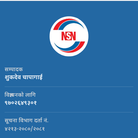
सम्पादक
शुकदेव चापागाई
विज्ञापनको लागि
९७०२६४९३०१
सूचना विभाग दर्ता नं.
४२१३-२०८०/२०८१