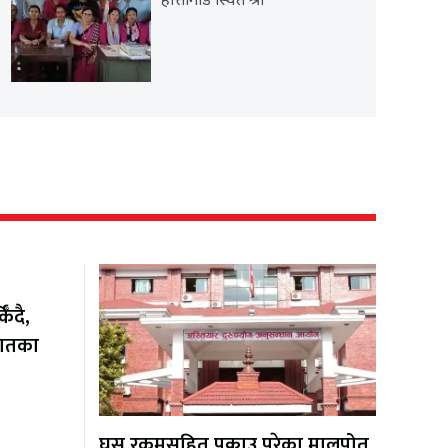
हात्तीगाडे स्थित श्री
ँदै,
यातका
घुस रकमसहित पक्राउ परेका मालपोत