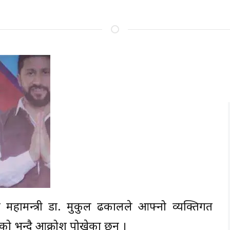
पा)का महामन्त्री डा. मुकुल ढकालले आफ्नो व्यक्तिगत
ेको भन्दै आक्रोश पोखेका छन् ।