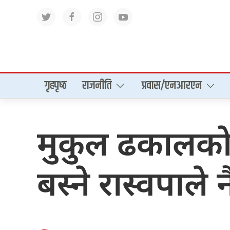
गृहपृष्‍ठ
राजनीति
प्रवास/एनआरएन
मुकुल ढकालकाे आ
बस्ने रास्वपाले 